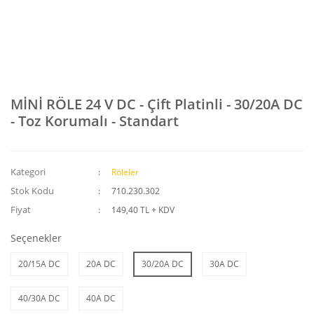
MİNİ RÖLE 24 V DC - Çift Platinli - 30/20A DC
- Toz Korumalı - Standart
Kategori
Röleler
Stok Kodu
710.230.302
Fiyat
149,40 TL + KDV
Seçenekler
20/15A DC
20A DC
30/20A DC
30A DC
40/30A DC
40A DC