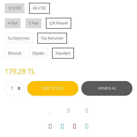
12 V DC
24 V DC
4 Fişli
5 Fişli
Çift Platinli
Su Geçirmez
Toz Korumalı
Dirençli
Diyotlu
Standart
179,28 TL
SEPETE EKLE
HEMEN AL