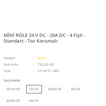
MİNİ RÖLE 24 V DC - 20A DC - 4 Fişli -
Standart - Toz Korumalı
Kategori
Röleler
Stok Kodu
710.220.102
Fiyat
121,50 TL + KDV
Seçenekler
20/15A DC
20A DC
30/20A DC
30A DC
40/30A DC
40A DC