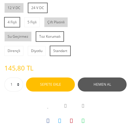
12 V DC
24 V DC
4 Fişli
5 Fişli
Çift Platinli
Su Geçirmez
Toz Korumalı
Dirençli
Diyotlu
Standart
145,80 TL
SEPETE EKLE
HEMEN AL