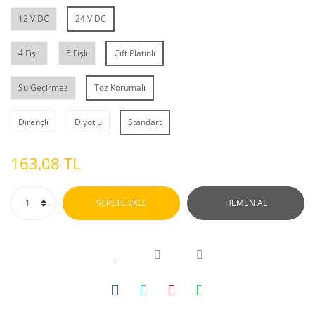
12 V DC
24 V DC
4 Fişli
5 Fişli
Çift Platinli
Su Geçirmez
Toz Korumalı
Dirençli
Diyotlu
Standart
163,08 TL
SEPETE EKLE
HEMEN AL