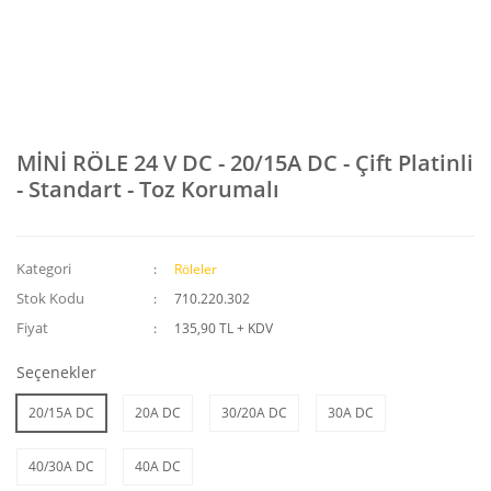
MİNİ RÖLE 24 V DC - 20/15A DC - Çift Platinli
- Standart - Toz Korumalı
Kategori
Röleler
Stok Kodu
710.220.302
Fiyat
135,90 TL + KDV
Seçenekler
20/15A DC
20A DC
30/20A DC
30A DC
40/30A DC
40A DC