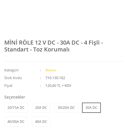
MİNİ RÖLE 12 V DC - 30A DC - 4 Fişli -
Standart - Toz Korumalı
Kategori
Röleler
Stok Kodu
710.130.102
Fiyat
120,60 TL + KDV
Seçenekler
20/15A DC
20A DC
30/20A DC
30A DC
40/30A DC
40A DC