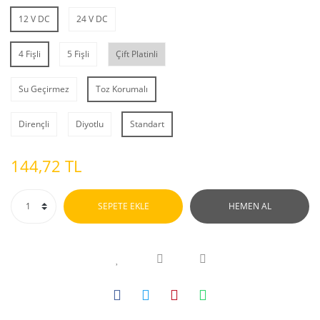
12 V DC
24 V DC
4 Fişli
5 Fişli
Çift Platinli
Su Geçirmez
Toz Korumalı
Dirençli
Diyotlu
Standart
144,72 TL
SEPETE EKLE
HEMEN AL