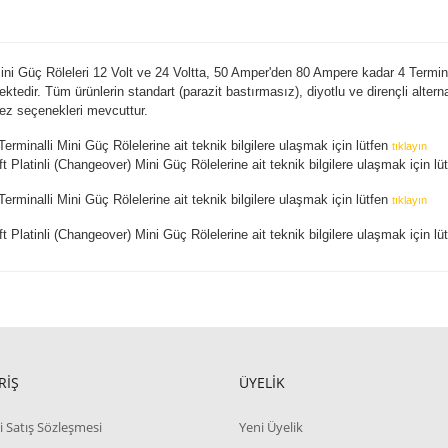
ni Güç Röleleri 12 Volt ve 24 Voltta, 50 Amper'den 80 Ampere kadar 4 Terminall
ektedir. Tüm ürünlerin standart (parazit bastırmasız), diyotlu ve dirençli alter
ez seçenekleri mevcuttur.
erminalli Mini Güç Rölelerine ait teknik bilgilere ulaşmak için lütfen
tıklayın
t Platinli (Changeover) Mini Güç Rölelerine ait teknik bilgilere ulaşmak için lü
erminalli Mini Güç Rölelerine ait teknik bilgilere ulaşmak için lütfen
tıklayın
t Platinli (Changeover) Mini Güç Rölelerine ait teknik bilgilere ulaşmak için lü
RİŞ
ÜYELİK
i Satış Sözleşmesi
Yeni Üyelik