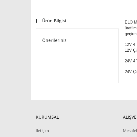
Ürün Bilgisi
ELO Mi
üretilm
geçirm
Önerileriniz
12V 4 T
12V Çif
24V 4 T
24V Çif
KURUMSAL
ALIŞVE
İletişim
Mesafel