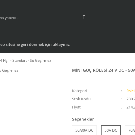
b sitesine geri dönmek için tıklayınız
 Fişli - Standart - Su Geçirmez
MİNİ GÜÇ RÖLESİ 24 V DC - 50A 
Kategori
Rölel
Stok Kodu
730.
Fiyat
214,
Seçenekler
50/30A DC
50A DC
70/