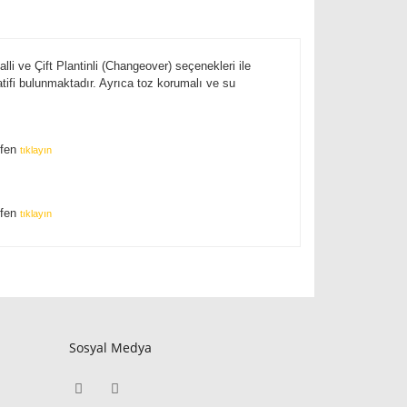
i ve Çift Plantinli (Changeover) seçenekleri ile
natifi bulunmaktadır. Ayrıca toz korumalı ve su
tfen
tıklayın
tfen
tıklayın
Sosyal Medya