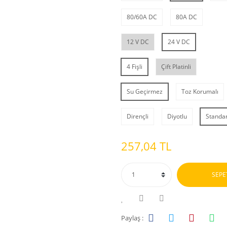
80/60A DC
80A DC
12 V DC
24 V DC
4 Fişli
Çift Platinli
Su Geçirmez
Toz Korumalı
Dirençli
Diyotlu
Standar
257,04 TL
SEPE
Paylaş :