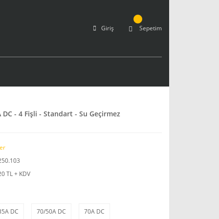
Giriş
Sepetim
DC - 4 Fişli - Standart - Su Geçirmez
er
250.103
20 TL + KDV
35A DC
70/50A DC
70A DC