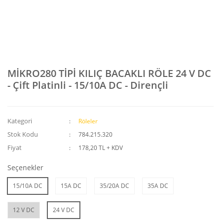
MİKRO280 TİPİ KILIÇ BACAKLI RÖLE 24 V DC
- Çift Platinli - 15/10A DC - Dirençli
Kategori
Röleler
Stok Kodu
784.215.320
Fiyat
178,20 TL + KDV
Seçenekler
15/10A DC
15A DC
35/20A DC
35A DC
12 V DC
24 V DC