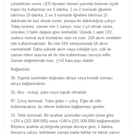
çıkardıktan sonra, LED diyodun hemen yanında bulunan siyah
köprü hiç kullanmaz ise 5 dakika, 1 ve 2 numaralı iğnelere
takılırsa 10 dakika, 2 ve 3 numaralı iğnelere takılırsa 15
dakikada bir kez olmak üzere, pompa bir dakikalığına çalışır.
Talep üzerine, zaman min 1 saniye, max 1 yıl olmak üzere,
istenilen 3 farklı değere göre üretilebilir. Üründe 1 adet 12V,
sadece normal açık kontakları olan ve max. 10A akım verebilen
röle kullanılmaktadır. Bu röle 24V versiyonunda 5A akım
vermektedir. Daha yüksek akım veya voltajlar için, yük ile
zaman rölesi arasına ek bir röle kullanılması tavsiye edilir.
Zaman değerlerinde max.
+
%5 hata payı olabilir.
Bağlantılar:
30: Sigorta üzerinden doğrudan aküye veya kontak sonrası
artıya bağlanmalıdır.
31: Akü – kutup, şase veya toprak olmalıdır.
87: Çıkış terminali. Yüke giden + çıkış. Eğer ek röle
kullanılacaksa, bu rölenin bobinine bağlanması gerekir.
15: Tetik terminali. Bir anahtar üzerinden seçilen ürüne göre
+12V’a (201.009.005) veya +24V'a (201.009.006) bağlanmalıdır.
Böylece anahtar açıldığında pompa devreye girer, 1 dakika
boyunca çalışır, belirlenen zaman kadar bekler ve tekrar çalışır.