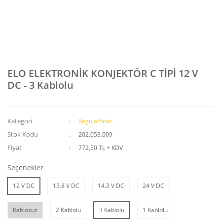
ELO ELEKTRONİK KONJEKTÖR C TİPİ 12 V
DC - 3 Kablolu
Kategori
Regülatörler
Stok Kodu
202.053.009
Fiyat
772,50 TL + KDV
Seçenekler
12 V DC
13.8 V DC
14.3 V DC
24 V DC
Kablosuz
2 Kablolu
3 Kablolu
1 Kablolu