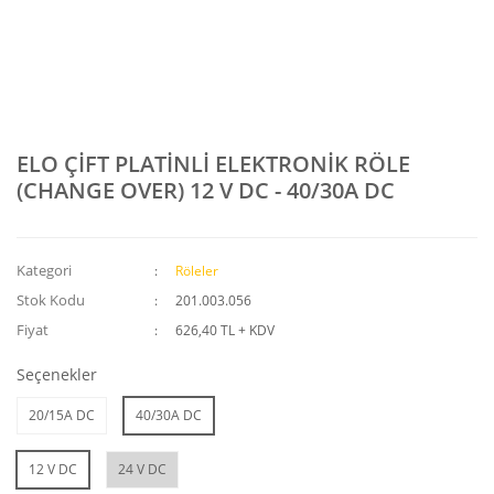
ELO ÇİFT PLATİNLİ ELEKTRONİK RÖLE
(CHANGE OVER) 12 V DC - 40/30A DC
Kategori
Röleler
Stok Kodu
201.003.056
Fiyat
626,40 TL + KDV
Seçenekler
20/15A DC
40/30A DC
12 V DC
24 V DC