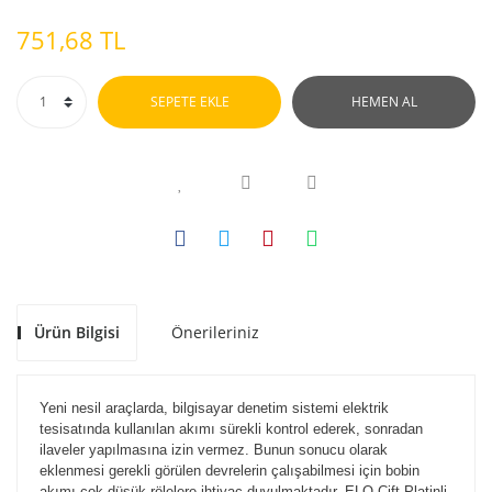
751,68 TL
SEPETE EKLE
HEMEN AL
Ürün Bilgisi
Önerileriniz
Yeni nesil araçlarda, bilgisayar denetim sistemi elektrik
tesisatında kullanılan akımı sürekli kontrol ederek, sonradan
ilaveler yapılmasına izin vermez. Bunun sonucu olarak
eklenmesi gerekli görülen devrelerin çalışabilmesi için bobin
akımı çok düşük rölelere ihtiyaç duyulmaktadır. ELO Çift Platinli