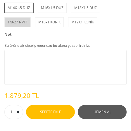
M14X1.5 DÜZ
M16X1.5 DÜZ
M18X1.5 DÜZ
1/8-27 NPTF
M10x1 KONİK
M12X1 KONİK
Not
Bu ürüne ait sipariş notunuzu bu alana yazabilirsiniz.
1.879,20 TL
SEPETE EKLE
HEMEN AL