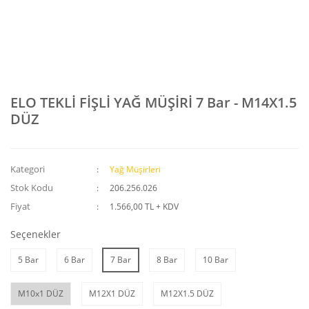
ELO TEKLİ FİŞLİ YAĞ MÜŞİRİ 7 Bar - M14X1.5
DÜZ
Kategori
Yağ Müşirleri
Stok Kodu
206.256.026
Fiyat
1.566,00 TL + KDV
Seçenekler
5 Bar
6 Bar
7 Bar
8 Bar
10 Bar
M10x1 DÜZ
M12X1 DÜZ
M12X1.5 DÜZ