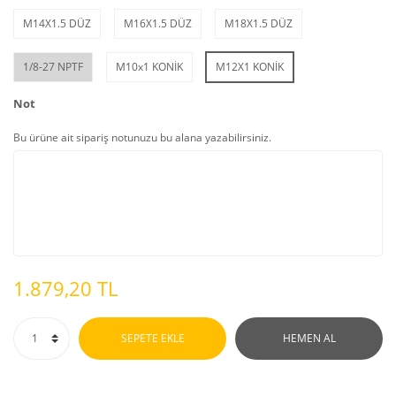
M14X1.5 DÜZ
M16X1.5 DÜZ
M18X1.5 DÜZ
1/8-27 NPTF
M10x1 KONİK
M12X1 KONİK
Not
Bu ürüne ait sipariş notunuzu bu alana yazabilirsiniz.
1.879,20 TL
SEPETE EKLE
HEMEN AL