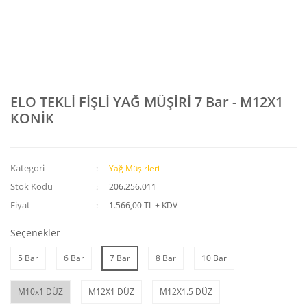
ELO TEKLİ FİŞLİ YAĞ MÜŞİRİ 7 Bar - M12X1
KONİK
Kategori
Yağ Müşirleri
Stok Kodu
206.256.011
Fiyat
1.566,00 TL + KDV
Seçenekler
5 Bar
6 Bar
7 Bar
8 Bar
10 Bar
M10x1 DÜZ
M12X1 DÜZ
M12X1.5 DÜZ