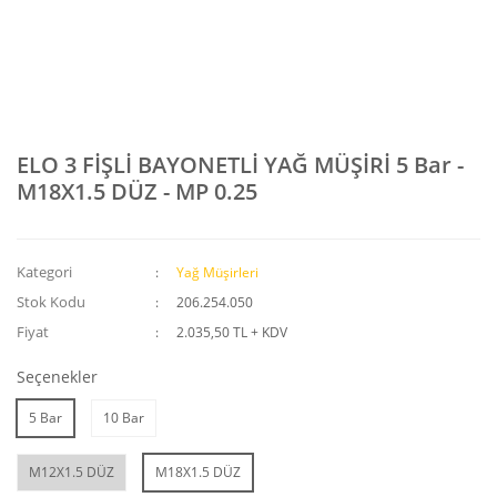
ELO 3 FİŞLİ BAYONETLİ YAĞ MÜŞİRİ 5 Bar -
M18X1.5 DÜZ - MP 0.25
Kategori
Yağ Müşirleri
Stok Kodu
206.254.050
Fiyat
2.035,50 TL + KDV
Seçenekler
5 Bar
10 Bar
M12X1.5 DÜZ
M18X1.5 DÜZ