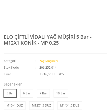
ELO ÇİFTLİ VİDALI YAĞ MÜŞİRİ 5 Bar -
M12X1 KONİK - MP 0.25
Kategori
Yağ Müşirleri
Stok Kodu
206.252.014
Fiyat
1.716,00 TL + KDV
Seçenekler
5 Bar
6 Bar
7 Bar
10 Bar
M10x1 DÜZ
M12X1.5 DÜZ
M14X1.5 DÜZ