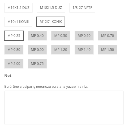
M16X1.5 DÜZ
M18X1.5 DÜZ
1/8-27 NPTF
M10x1 KONİK
M12X1 KONİK
MP 0.25
MP 0.40
MP 0.50
MP 0.60
MP 0.70
MP 0.80
MP 0.90
MP 1.20
MP 1.40
MP 1.50
MP 2.00
MP 0.75
Not
Bu ürüne ait sipariş notunuzu bu alana yazabilirsiniz.