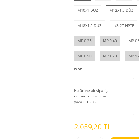
M10x1 DÜZ
M12X1.5 DÜZ
M18X1.5 DÜZ
1/8-27 NPTF
MP 0.25
MP 0.40
MP 0.
MP 0.90
MP 1.20
MP 1.
Not
Bu ürüne ait sipariş
notunuzu bu alana
yazabilirsiniz.
2.059,20 TL