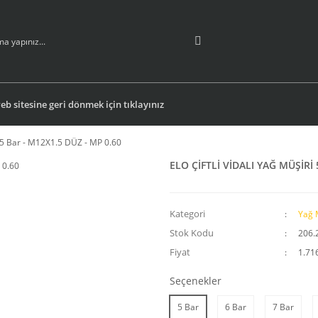
b sitesine geri dönmek için tıklayınız
5 Bar - M12X1.5 DÜZ - MP 0.60
ELO ÇİFTLİ VİDALI YAĞ MÜŞİRİ 
Kategori
Yağ 
Stok Kodu
206.
Fiyat
1.71
Seçenekler
5 Bar
6 Bar
7 Bar