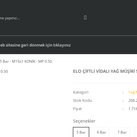
b sitesine geri dönmek için tıklayınız
5 Bar - M10x1 KONİK - MP 0.50
ELO ÇİFTLİ VİDALI YAĞ MÜŞİRİ 
Kategori
Yağ 
Stok Kodu
206.
Fiyat
1.71
Seçenekler
5 Bar
6 Bar
7 Bar