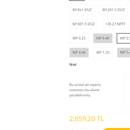
M10x1 DÜZ
M12X1.5 DÜZ
M18X1.5 DÜZ
1/8-27 NPTF
MP 0.25
MP 0.40
MP 0.
MP 0.90
MP 1.20
MP 1.
Not
Bu ürüne ait sipariş
notunuzu bu alana
yazabilirsiniz.
2.059,20 TL