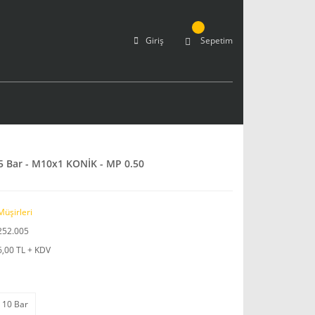
Giriş
Sepetim
5 Bar - M10x1 KONİK - MP 0.50
Müşirleri
252.005
6,00 TL + KDV
10 Bar