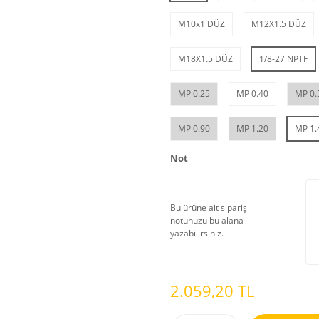
M10x1 DÜZ
M12X1.5 DÜZ
M18X1.5 DÜZ
1/8-27 NPTF
MP 0.25
MP 0.40
MP 0.
MP 0.90
MP 1.20
MP 1.
Not
Bu ürüne ait sipariş
notunuzu bu alana
yazabilirsiniz.
2.059,20 TL