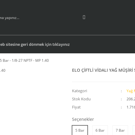
b sitesine geri dönmek için tıklayınız
5 Bar - 1/8-27 NPTF - MP 1.40
ELO ÇİFTLİ VİDALI YAĞ MÜŞİRİ 5
Kategori
Yağ 
Stok Kodu
206.
Fiyat
1.71
Seçenekler
5 Bar
6 Bar
7 Bar