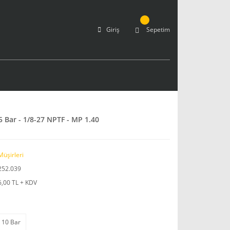
Giriş
Sepetim
 Bar - 1/8-27 NPTF - MP 1.40
Müşirleri
252.039
6,00 TL + KDV
10 Bar