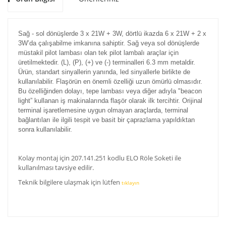
Sağ - sol dönüşlerde 3 x 21W + 3W, dörtlü ikazda 6 x 21W + 2 x
3W’da çalışabilme imkanına sahiptir. Sağ veya sol dönüşlerde
müstakil pilot lambası olan tek pilot lambalı araçlar için
üretilmektedir. (L), (P), (+) ve (-) terminalleri 6.3 mm metaldir.
Ürün, standart sinyallerin yanında, led sinyallerle birlikte de
kullanılabilir. Flaşörün en önemli özelliği uzun ömürlü olmasıdır.
Bu özelliğinden dolayı, tepe lambası veya diğer adıyla "beacon
light” kullanan iş makinalarında flaşör olarak ilk tercihtir. Orijinal
terminal işaretlemesine uygun olmayan araçlarda, terminal
bağlantıları ile ilgili tespit ve basit bir çaprazlama yapıldıktan
sonra kullanılabilir.
Kolay montaj için 207.141.251 kodlu ELO Röle Soketi ile
kullanılması tavsiye edilir.
Teknik bilgilere ulaşmak için lütfen
tıklayın