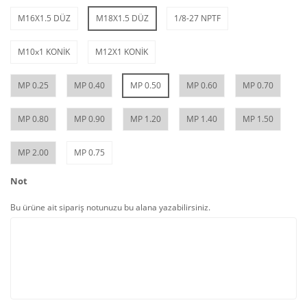
M16X1.5 DÜZ
M18X1.5 DÜZ
1/8-27 NPTF
M10x1 KONİK
M12X1 KONİK
MP 0.25
MP 0.40
MP 0.50
MP 0.60
MP 0.70
MP 0.80
MP 0.90
MP 1.20
MP 1.40
MP 1.50
MP 2.00
MP 0.75
Not
Bu ürüne ait sipariş notunuzu bu alana yazabilirsiniz.