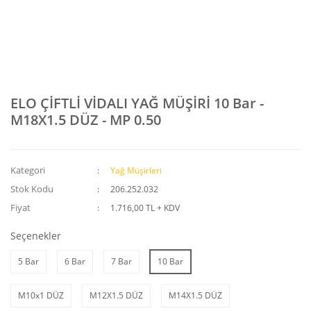
ELO ÇİFTLİ VİDALI YAĞ MÜŞİRİ 10 Bar -
M18X1.5 DÜZ - MP 0.50
Kategori
Yağ Müşirleri
Stok Kodu
206.252.032
Fiyat
1.716,00 TL + KDV
Seçenekler
5 Bar
6 Bar
7 Bar
10 Bar
M10x1 DÜZ
M12X1.5 DÜZ
M14X1.5 DÜZ