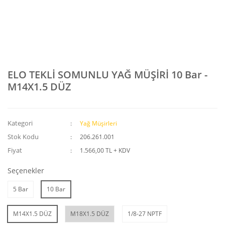
ELO TEKLİ SOMUNLU YAĞ MÜŞİRİ 10 Bar -
M14X1.5 DÜZ
Kategori
Yağ Müşirleri
Stok Kodu
206.261.001
Fiyat
1.566,00 TL + KDV
Seçenekler
5 Bar
10 Bar
M14X1.5 DÜZ
M18X1.5 DÜZ
1/8-27 NPTF